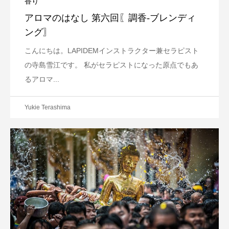
香り
アロマのはなし 第六回〖調香-ブレンディ
ング〗
こんにちは。LAPIDEMインストラクター兼セラピスト
の寺島雪江です。 私がセラピストになった原点でもあ
るアロマ...
Yukie Terashima