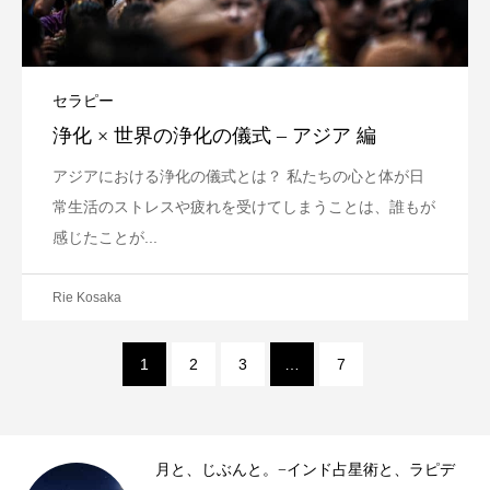
セラピー
浄化 × 世界の浄化の儀式 – アジア 編
アジアにおける浄化の儀式とは？ 私たちの心と体が日
常生活のストレスや疲れを受けてしまうことは、誰もが
感じたことが...
Rie Kosaka
1
2
3
…
7
、じぶんと。−インド占星術と、ラピデ
十薬と雨の恵