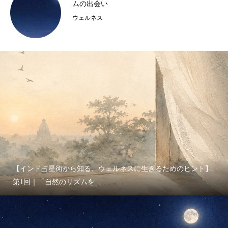
出会い
代の処方に
ネス
ウェルネス
【インド占星術から知る、ウェルネスに生きるためのヒント】
第1回｜「自然のリズムを...