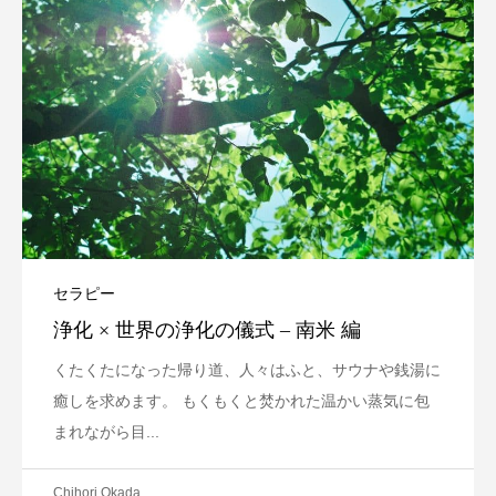
セラピー
浄化 × 世界の浄化の儀式 – 南米 編
くたくたになった帰り道、人々はふと、サウナや銭湯に
癒しを求めます。 もくもくと焚かれた温かい蒸気に包
まれながら目...
Chihori Okada