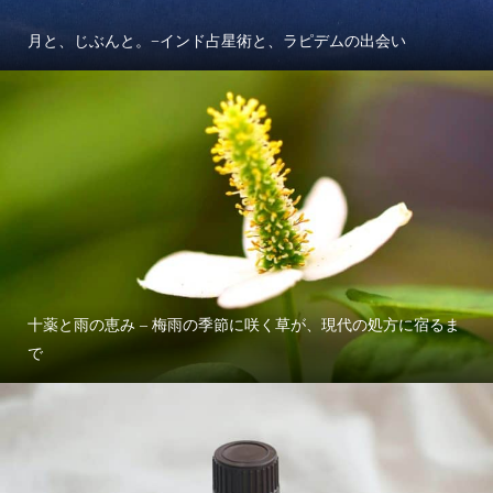
月と、じぶんと。−インド占星術と、ラピデムの出会い
十薬と雨の恵み – 梅雨の季節に咲く草が、現代の処方に宿るま
で