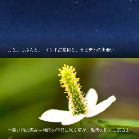
月と、じぶんと。−インド占星術と、ラピデムの出会い
十薬と雨の恵み – 梅雨の季節に咲く草が、現代の処方に宿るま
で