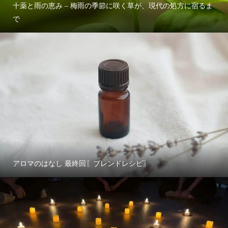
十薬と雨の恵み – 梅雨の季節に咲く草が、現代の処方に宿るま
で
アロマのはなし 最終回〖ブレンドレシピ〗