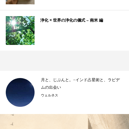
浄化 × 世界の浄化の儀式 – 南米 編
き
月と、じぶんと。−インド占星術と、ラピデ
..
ムの出会い
ウェルネス