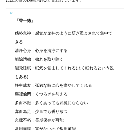
には10個の効用があると言われています。
「香十徳」
感格鬼神：感覚が鬼神のように研ぎ澄まされて集中で
きる
清浄心身：心身を清浄にする
能除汚穢：穢れを取り除く
能覚睡眠：眠気を覚ましてくれる(よく眠れるという説
もある)
静中成友：孤独な時に心を癒やしてくれる
塵裡偸閑：くつろぎを与える
多而不厭：多くあっても邪魔にならない
寡而為足：少量でも香り放つ
久蔵不朽：長期保存が可能
常用無障：害がないので常用可能