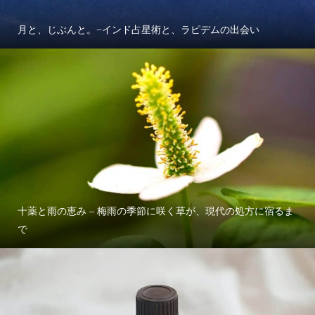
月と、じぶんと。−インド占星術と、ラピデムの出会い
十薬と雨の恵み – 梅雨の季節に咲く草が、現代の処方に宿るま
で