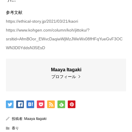
参考文献
https://ethical-story.jp/2021/03/21/kaori
https://www.kohgen.com/column/koh/jittoku/?
srsltid=AfmBOor_EWvcDaqiwWjMzJWeWx08fHFqYueGvF3OC
WN3D0YddsN35EsD
Maaya Itagaki
プロフィール
投稿者:
Maaya Itagaki
香り