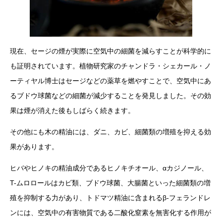
現在、セージの煙が実際に空気中の細菌を減らすことが科学的に
も証明されています。植物研究家のチャンドラ・シェカール・ノ
ーティヤル博士はセージなどの薬草を燃やすことで、空気中にあ
るブドウ球菌などの細菌が減少することを発見しました。その効
果は煙が消えた後もしばらく続きます。
その他にも木の精油には、ダニ、カビ、細菌類の増殖を抑える効
果があります。
ヒバやヒノキの精油成分であるヒノキチオール、αカジノール、
T-ムロロールはカビ類、ブドウ球菌、大腸菌といった細菌類の増
殖を抑制する力があり、トドマツ精油に含まれるβ-フェランドレ
ンには、空気中の有害物質である二酸化窒素を無害化する作用が