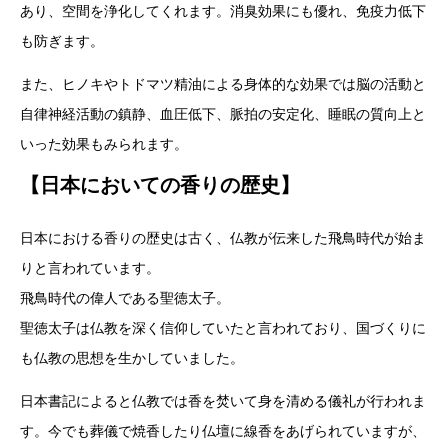
あり、空間を浄化してくれます。消臭効果にも優れ、免疫力低下
も防ぎます。
また、ヒノキやトドマツ精油による身体的な効果では脳の活動と
自律神経活動の鎮静、血圧低下、脈拍の安定化、睡眠の質向上と
いった効果もみられます。
【日本においての香りの歴史】
日本における香りの歴史は古く、仏教が伝来した飛鳥時代が始ま
りと言われています。
飛鳥時代の偉人である聖徳太子。
聖徳太子は仏教を深く信仰していたと言われており、国づくりに
も仏教の思想を生かしていました。
日本書記によると仏教では香を焚いて身を清める儀礼が行われま
す。今でも葬儀で焼香したり仏壇に線香をあげられていますが、