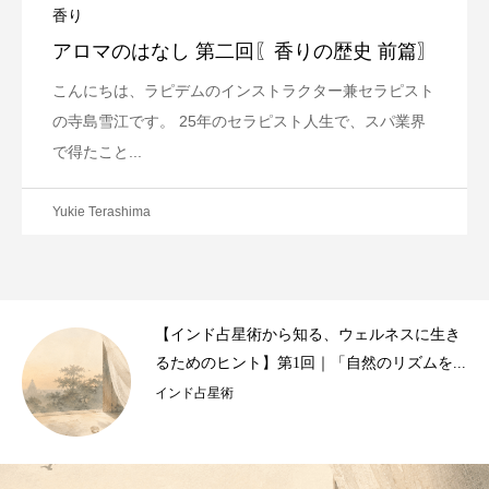
香り
アロマのはなし 第二回〖香りの歴史 前篇〗
こんにちは、ラピデムのインストラクター兼セラピスト
の寺島雪江です。 25年のセラピスト人生で、スパ業界
で得たこと...
Yukie Terashima
【インド占星術から知る、ウェルネスに生き
月と、
るためのヒント】第1回｜「自然のリズムを...
ムの出
インド占星術
ウェルネ