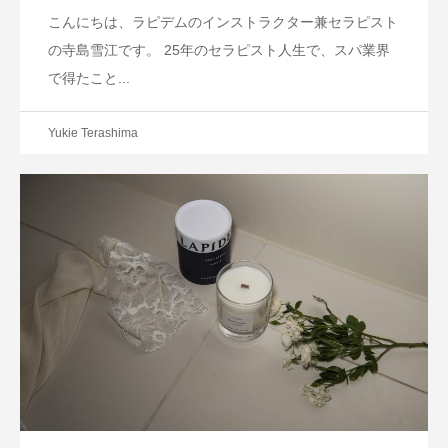
こんにちは、ラピデムのインストラクター兼セラピスト
の寺島雪江です。 25年のセラピスト人生で、スパ業界
で得たこと...
Yukie Terashima