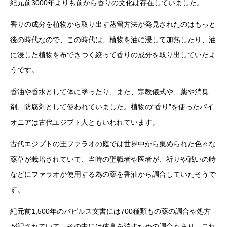
紀元前3000年よりも前から香りの文化は存在していました。
香りの成分を植物から取り出す蒸留方法が発見されたのはもっと
後の時代なので、この時代は、植物を油に浸して加熱したり、油
に浸した植物を布できつく絞って香りの成分を取り出していたよ
うです。
香油や香水として体に塗ったり、また、宗教儀式や、薬や消臭
剤、防腐剤として使われていました。植物の“香り”を使ったパイ
オニアは古代エジプト人ともいわれています。
古代エジプトの王ファラオの庭では世界中から集められた色々な
薬草が栽培されていて、当時の聖職者や医者が、祈りや戦いの時
などにファラオが使用する為の薬を香油から調合していたそうで
す。
紀元前1,500年のパピルス文書には700種類もの薬の調合や処方
が記されていて、その中には体臭を消すための調合もあり、これ