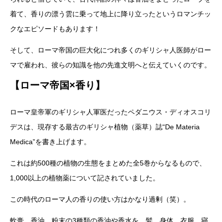
着て、香りの漂う雲に乗って地上に降り立ったというロマンチッ
クなエピソードもあります！
そして、ローマ帝国の巨大化につれ多くのギリシャ人医師がロー
マで雇われ、彼らの知識を他の先進文明へと伝えていくのです。
【ローマ帝国×香り】
ローマ皇帝軍のギリシャ人軍医だったペダニウス・ディオスコリ
デスは、現存する最古のギリシャ植物（薬草）誌“De Materia
Medica”を書き上げます。
これは約500種の植物の生態をまとめた全5巻からなるもので、
1,000以上の植物薬について記されていました。
この時代のローマ人の香りの使い方はかなり過剰（笑）。
軟膏、香油、粉末の3種類の香油や香水を、髪、身体、衣服、寝