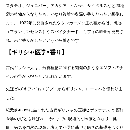
スタチオ、ジュニパー、アカシア、ヘンナ、サイペルスなど23種
類の植物からなりたち、かなり複雑で奥深い香りだったと想像し
ます。 1922年に発掘されたツタンカーメン王の墓からは、乳香
（フランキンセンス）やスパイクナード、キフィの軟膏が発見さ
れ、未だ香りがしたというから驚きです！
【ギリシャ医学×香り】
古代ギリシャ人は、芳香植物に関する知識の多くをエジプトのナ
イルの谷から得たといわれています。
先ほどの“キフィ”もエジプトからギリシャ、ローマへと伝わりま
した。
紀元前460年に生まれた古代ギリシャの医師ヒポクラテスは“西洋
医学の父”とも呼ばれ、それまでの呪術的な医療と異なり、健
康・病気を自然の現象と考えて科学に基づく医学の基礎をつくり