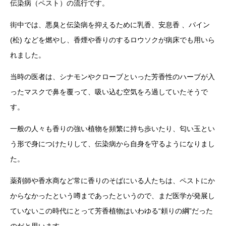
伝染病（ペスト）の流行です。
街中では、悪臭と伝染病を抑えるために乳香、安息香 、パイン
(松) などを燃やし、香煙や香りのするロウソクが病床でも用いら
れました。
当時の医者は、シナモンやクローブといった芳香性のハーブが入
ったマスクで鼻を覆って、吸い込む空気をろ過していたそうで
す。
一般の人々も香りの強い植物を頻繁に持ち歩いたり、匂い玉とい
う形で身につけたりして、伝染病から自身を守るようになりまし
た。
薬剤師や香水商など常に香りのそばにいる人たちは、ペストにか
からなかったという噂まであったというので、まだ医学が発展し
ていないこの時代にとって芳香植物はいわゆる“頼りの綱”だった
のだと思います。