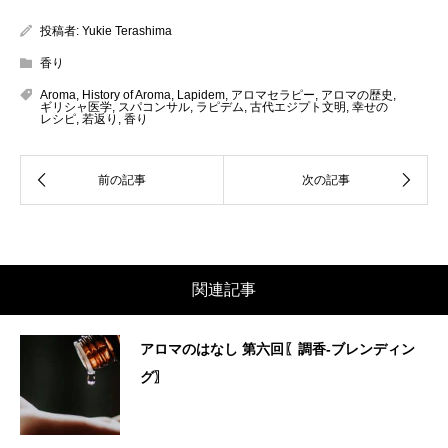
投稿者:
Yukie Terashima
香り
Aroma
,
History of Aroma
,
Lapidem
,
アロマセラピー
,
アロマの歴史
,
ギリシャ医学
,
スパコンサル
,
ラピデム
,
古代エジプト文明
,
幸せの
レシピ
,
若返り
,
香り
関連記事
アロマのはなし 第六回〖調香-ブレンディン
グ〗