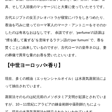
具、そして入浴後のマッサージにと大量に使っていたそうです。
古代エジプトの女王クレオパトラが寝室にバラをしきつめたり、
香油を巧みに使ってローマ軍人のマーク・アントニーをそそのか
したのは有名なおはなしです。 余談ですが、‘perfume’の語源は
“煙を通して薫ずる”を意味するラテン語の‘per fumum’ で、香を
焚くことに由来しているのですが、古代ローマの皇帝ネロは、妻
の葬儀で異常な量のお香を焚いたといいます。
【中世ヨーロッパ×香り】
現在、多くの精油（エッセンシャルオイル）は水蒸気蒸留法によ
って抽出されています。
蒸留法そのものは紀元前のメソポタミア文明が起源とされていま
すが、10～11世紀にアラビアの錬金術師や薬剤師たちによっ
て、現在の水蒸気蒸留法が確立されたといわれています。