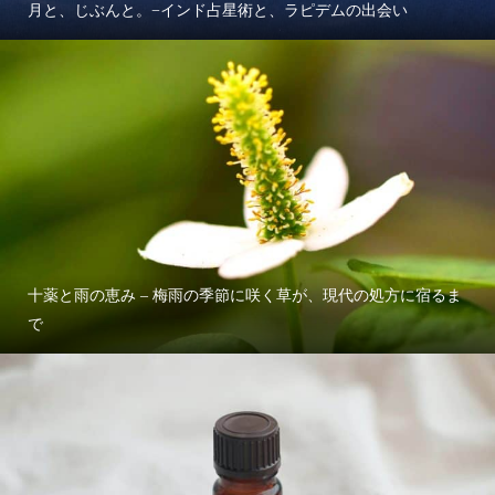
月と、じぶんと。−インド占星術と、ラピデムの出会い
十薬と雨の恵み – 梅雨の季節に咲く草が、現代の処方に宿るま
で