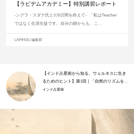
【ラピデムアカデミー】特別講習レポート
-ングラ・スダナ氏との5日間を終えて- 「私はTeacher
ではなく生涯生徒です。自分の師からも、こ...
LAPIHOLI 編集部
ルネスに生き
月と、じぶんと。−インド占星術と、
のリズムを...
ムの出会い
ウェルネス