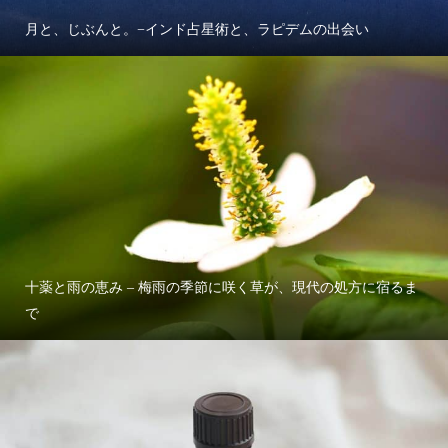
月と、じぶんと。−インド占星術と、ラピデムの出会い
十薬と雨の恵み – 梅雨の季節に咲く草が、現代の処方に宿るま
で