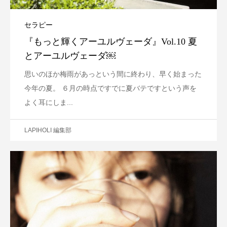
セラピー
『もっと輝くアーユルヴェーダ』Vol.10 夏
とアーユルヴェーダ￼
思いのほか梅雨があっという間に終わり、早く始まった
今年の夏。 ６月の時点ですでに夏バテですという声を
よく耳にしま...
LAPIHOLI 編集部