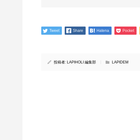
Tweet
Share
Hatena
Pocket
投稿者:
LAPIHOLI 編集部
LAPIDEM