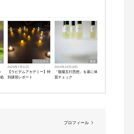
ス
ウェルネス
美容
2025年7月21日
2023年10月19日
の
【ラピデムアカデミー】特
「陰陽五行思想」を基に体
の処
別講習レポート
質チェック
プロフィール