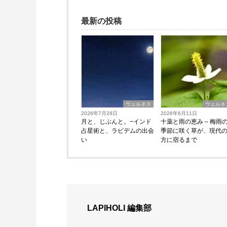
最新の投稿
ウェルネス
ウェルネ
2026年7月28日
2026年6月11日
月と、じぶんと。−インド
十薬と雨の恵み – 梅雨
占星術と、ラピデムの出会
季節に咲く草が、現代
い
方に宿るまで
LAPIHOLI 編集部