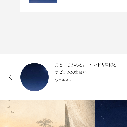
ス
月と、じぶんと。−インド占星術と、
自
ラピデムの出会い
ウェルネス